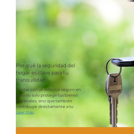
Por qué la seguridad del
hogar es clave para tu
tranquilidad
Contar con un entorno seguro en
casa no solo protege tus bienes
materiales, sino que también
contribuye directamente a tu
Leer más