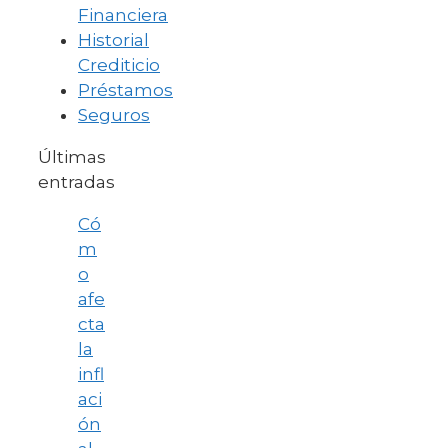
Financiera
Historial
Crediticio
Préstamos
Seguros
Últimas
entradas
Có
m
o
afe
cta
la
infl
aci
ón