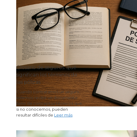
Glosario de seguros: qué
significan los términos de
las pólizas
Cuando contratamos un seguro,
solemos recibir un documento
lleno de conceptos técnicos que,
si no conocemos, pueden
resultar difíciles de
Leer más