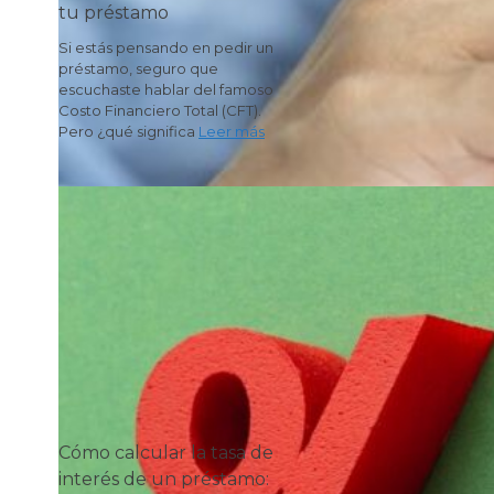
tu préstamo
Si estás pensando en pedir un
préstamo, seguro que
escuchaste hablar del famoso
Costo Financiero Total (CFT).
Pero ¿qué significa
Leer más
Cómo calcular la tasa de
interés de un préstamo: