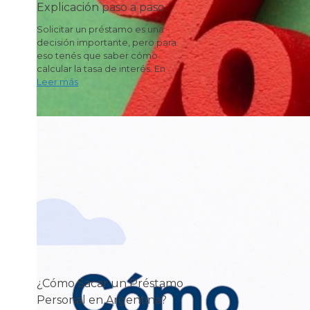
Explicación paso a paso
Solicitar un préstamo es una
decisión importante, pero para
eso tenés que saber cómo
calcular la tasa de interés. En
Leer más
¿Cómo Sacar un Préstamo
Personal en Argentina?