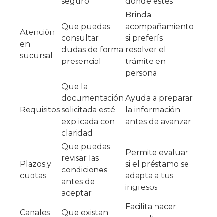
seguro
donde estés
Brinda
Que puedas
acompañamiento
Atención
consultar
si preferís
en
dudas de forma
resolver el
sucursal
presencial
trámite en
persona
Que la
documentación
Ayuda a preparar
Requisitos
solicitada esté
la información
explicada con
antes de avanzar
claridad
Que puedas
Permite evaluar
revisar las
Plazos y
si el préstamo se
condiciones
cuotas
adapta a tus
antes de
ingresos
aceptar
Facilita hacer
Canales
Que existan