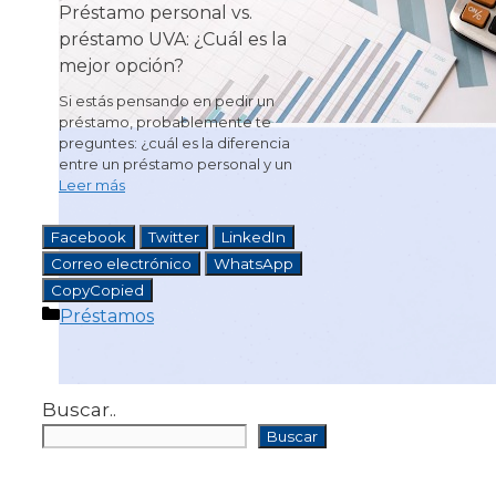
Préstamo personal vs.
préstamo UVA: ¿Cuál es la
mejor opción?
Si estás pensando en pedir un
préstamo, probablemente te
preguntes: ¿cuál es la diferencia
entre un préstamo personal y un
Leer más
Facebook
Twitter
LinkedIn
Correo electrónico
WhatsApp
Copy
Copied
Categorías
Préstamos
Buscar..
Buscar