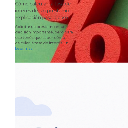
Cómo calcular la tasa de
interés de un préstamo:
Explicación paso a paso
Solicitar un préstamo es una
decisión importante, pero para
eso tenés que saber cómo
calcular la tasa de interés. En
Leer más