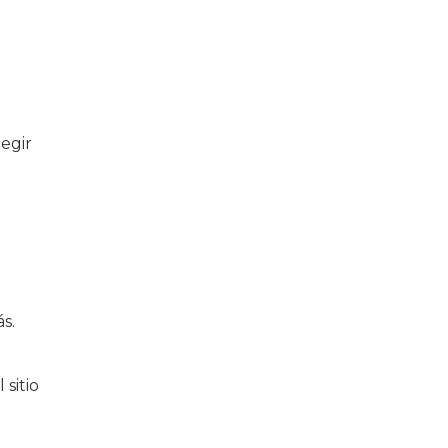
egir
s.
sitio