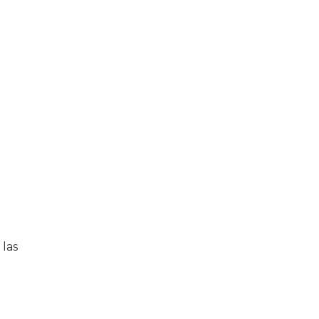
l
 las