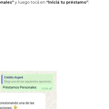
onales”
y luego tocá en
“Iniciá tu préstamo”
.