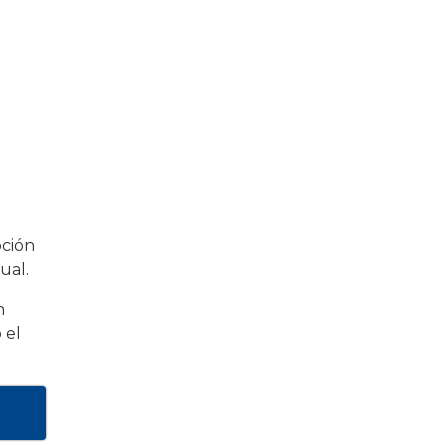
pción
ual.
n
 el