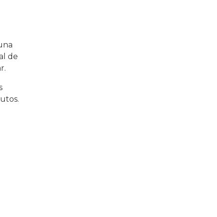
 una
al de
r.
s
nutos.