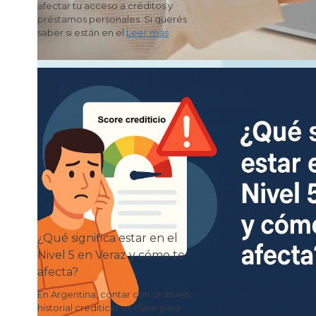
afectar tu acceso a créditos y
préstamos personales. Si querés
saber si están en el
Leer más
¿Qué significa estar en el
Nivel 5 en Veraz y cómo te
afecta?
En Argentina, contar con un buen
historial crediticio es clave para