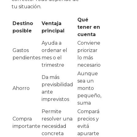
tu situación.
Qué
Destino
Ventaja
tener en
posible
principal
cuenta
Ayuda a
Conviene
Gastos
ordenar el
priorizar
pendientes
mes o el
lo más
trimestre
necesario
Aunque
Da más
sea un
previsibilidad
Ahorro
monto
ante
pequeño,
imprevistos
suma
Permite
Compará
Compra
resolver una
precios y
importante
necesidad
evitá
concreta
apurarte